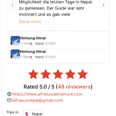
Möglichkeit die letzten Tage in Nepal
zu geniessen. Der Guide war sehr
motiviert und es gab viele
Möglichkeiten Wildtieren zu begegnen
Show more
und beabochten (Safari Walk, Jeeptour,
Bootsfahrt etc.). Ein grosses Lob an
Himlung Himal
den Organisator!
7,126
m
Nepal
$7,500
Himlung Himal
7,126
m
Nepal
$7,500
Rated
5.0
/ 5 (
48
reviewers
)
https://www.alfrescoadventure.com
alfresconepal@gmail.com
Trips in:
Nepal