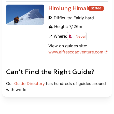
Himlung Himal
$
7,500
🧗 Difficulty:
Fairly hard
🏔️ Height:
7,126
m
📍 Where:
Nepal
View on guides site:
www.
alfrescoadventure.com
Can't Find the Right Guide?
Our
Guide Directory
has hundreds of guides around
with world.